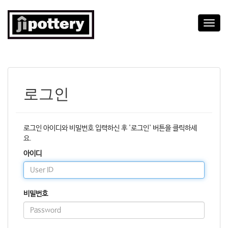
T
o
g
g
l
e
n
로그인
a
v
i
g
로그인 아이디와 비밀번호 입력하신 후 '로그인' 버튼을 클릭하세
a
요.
t
아이디
i
o
n
비밀번호