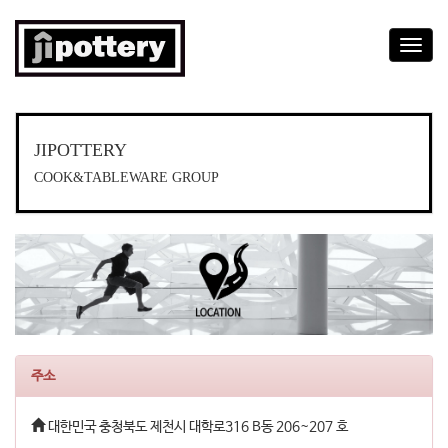
T
o
g
g
l
e
JIPOTTERY
n
COOK&TABLEWARE GROUP
a
v
i
g
a
t
i
o
n
주소
대한민국 충청북도 제천시 대학로316 B동 206~207 호