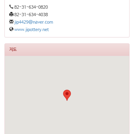
82-31-634-0820
82-31-634-4038
jip4429@naver.com
www.jipottery.net
지도